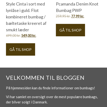
Style Cinta i sort med
Pcamanda Denim Knot
lynlåse i guld. Flot
Bumbag PWP
kombineret bumbag /
259,95
kr.
77,99
kr.
bæltetaske kreeret af
smukt læder
GÅ TIL SHOP
699,00
kr.
549,00
kr.
GÅ TIL SHOP
VELKOMMEN TIL BLOGGEN
På hjemmesiden kan du finde informationer om bumbags!
Vi har samlet en oversigt over de mest populære bumbags,
der bliver solgt i Danmark.