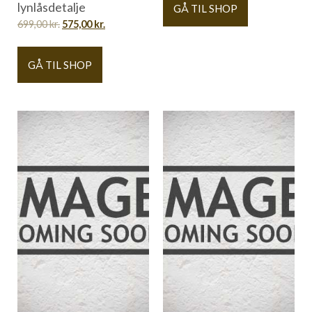
lynlåsdetalje
GÅ TIL SHOP
699,00
kr.
575,00
kr.
GÅ TIL SHOP