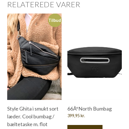
RELATEREDE VARER
Tilbud
Style Ghita i smukt sort
66Â°North Bumbag
læder. Cool bumbag /
399,95
kr.
bæltetaske m. flot