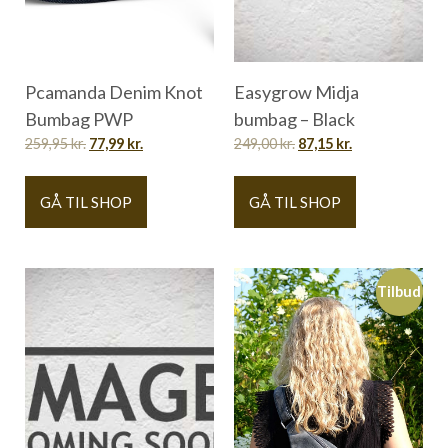
Pcamanda Denim Knot
Easygrow Midja
Bumbag PWP
bumbag – Black
259,95
kr.
77,99
kr.
249,00
kr.
87,15
kr.
GÅ TIL SHOP
GÅ TIL SHOP
Tilbud