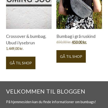
Crossover & bumbag,
Bumbag i grå ruskind
Ubud i lysebrun
650,00
kr.
450,00
kr.
1.449,00
kr.
GÅ TIL SHOP
GÅ TIL SHOP
VELKOMMEN TIL BLOGGEN
På hjemmesiden kan du finde informationer om bumbags!