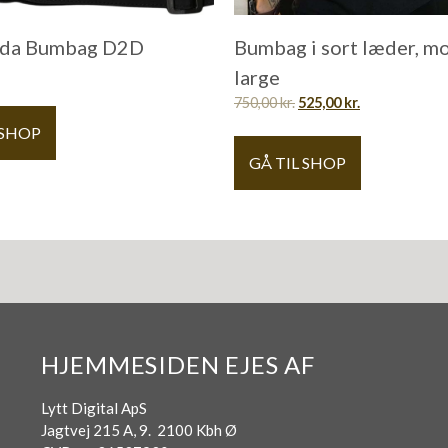
da Bumbag D2D
Bumbag i sort læder, m
large
750,00
kr.
525,00
kr.
 SHOP
GÅ TIL SHOP
HJEMMESIDEN EJES AF
Lytt Digital ApS
Jagtvej 215 A, 9. 2100 Kbh Ø