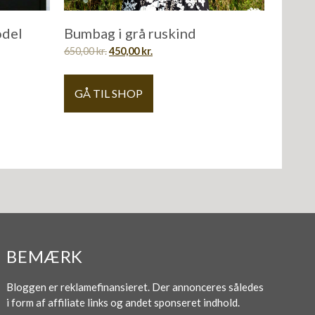
odel
Bumbag i grå ruskind
650,00
kr.
450,00
kr.
GÅ TIL SHOP
BEMÆRK
Bloggen er reklamefinansieret. Der annonceres således
i form af affiliate links og andet sponseret indhold.