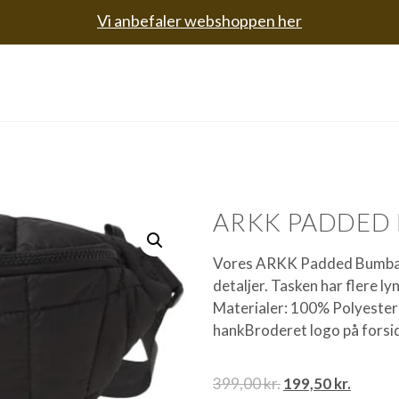
Vi anbefaler webshoppen her
ARKK PADDED
Vores ARKK Padded Bumbag e
detaljer. Tasken har flere ly
Materialer: 100% Polyester
hankBroderet logo på fors
399,00
kr.
199,50
kr.